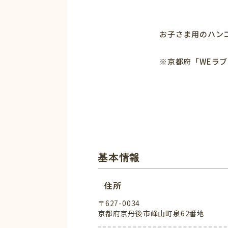
お子さま用のハンコ
※京都府「WEラ
基本情報
住所
〒627-0034
京都府京丹後市峰山町泉62番地