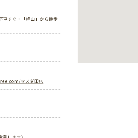
下車すぐ・「峰山」から徒歩
mdofree.com/マスダ印店
営業します）