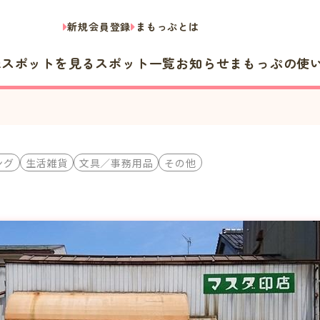
新規会員登録
まもっぷとは
隣スポットを見る
スポット一覧
お知らせ
まもっぷの使
ング
生活雑貨
文具／事務用品
その他