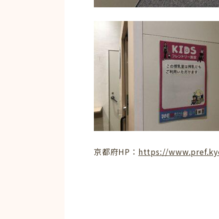
京都府HP：
https://www.pref.ky