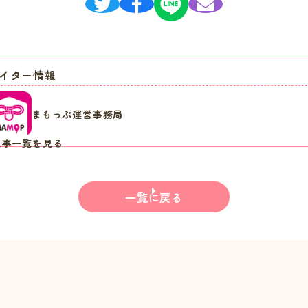
イター情報
まもっぷ運営事務局
記事一覧を見る
一覧に戻る