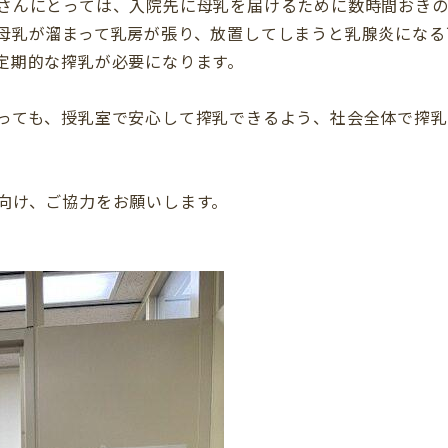
さんにとっては、入院先に母乳を届けるために数時間おきの
母乳が溜まって乳房が張り、放置してしまうと乳腺炎になる
定期的な搾乳が必要になります。
っても、授乳室で安心して搾乳できるよう、社会全体で搾
向け、ご協力をお願いします。