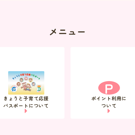
メニュー
P
きょうと子育て応援
ポイント利用に
パスポートについて
ついて