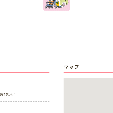
マップ
92番地１