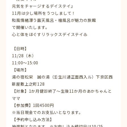
元気をチャージするデイステイ』
11月は少し場所をうつしまして！
和風情緒漂う露天風呂・檜風呂が魅力の旅館
で開催いたします。
心と体をほぐすリラックスデイステイ♨️
【日時】
11/28（木）
11:00〜15:00
【場所】
湯の宿松栄 誠の湯（壬生川通正面西入ル）下京区西
新屋敷上之町128
【対象】1か月健診終了～生後11か月のあかちゃんと
ママ
【参加費】1回4500円
※当日現金でのお支払いとなります。
【予約申し込み方法】
抽選制となります。※お申し込み締切日は10/25