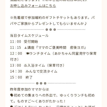
お申し込みフォームはこちら
※先着順で参加確約のギフトチケットもあります。
パ
パやご家族からプレゼントしてもらいませんか♪
┈┈┈┈┈┈┈ ❁ ❁ ❁ ┈┈┈┈┈┈┈┈
当日タイムスケジュール
11 : 00
受付開始
11 : 15
🧘講座『ママのご褒美時間 産後ヨガ』
12：00
🍽️ランチタイム（あかちゃん同室見守り保育
付き）
13 : 00
♨️入浴タイム（保育付き）
14：30 みんなで交流タイム
15：00 終了
┈┈┈┈┈┈┈ ❁ ❁ ❁ ┈┈┈┈┈┈┈┈
昨年度参加のママからは
🗣️初めての集まりへの外出で、ゆっくりランチも初め
て。ものすご〜くありがたかった！