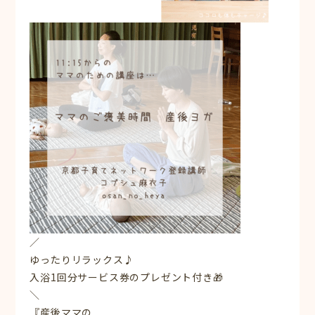
／
ゆったりリラックス♪
入浴1回分サービス券のプレゼント付き🎁
＼
『産後ママの