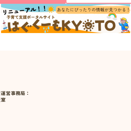
ぷ運営事務局：
援室