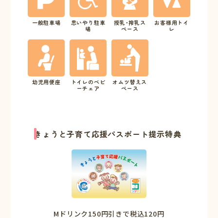
一般駐車場
思いやり駐車
授乳･搾乳ス
お客様用トイ
場
ペース
レ
幼児用便座
トイレのベビ
オムツ替えス
ーチェア
ペース
きょうと子育て応援パスポート提示特典
Mドリンク150円引きで税込120円