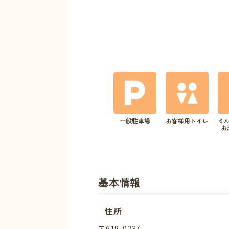
一般駐車場
お客様用トイレ
ミ
お
基本情報
住所
〒619-0237