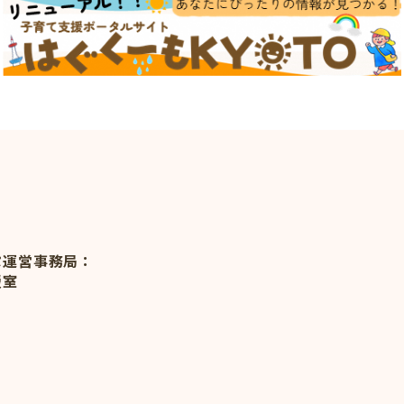
ぷ運営事務局：
援室