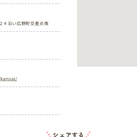
２４沿い広野町交差点南
/kansai/
シェアする