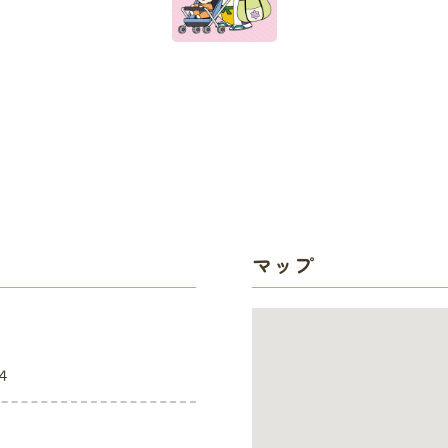
マップ
４