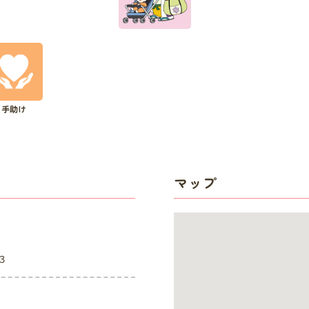
手助け
マップ
３