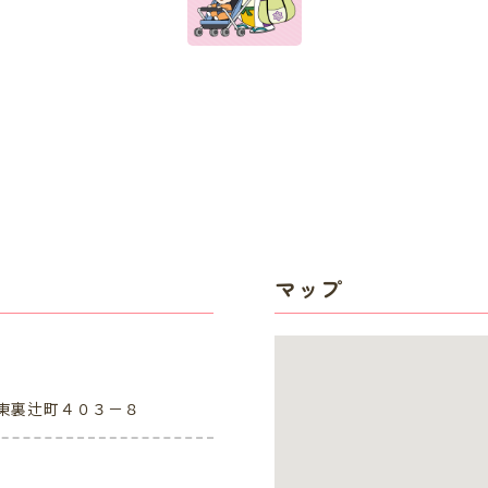
マップ
東裏辻町４０３－８