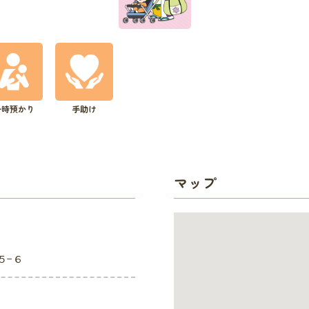
一時預かり
手助け
マップ
５−６