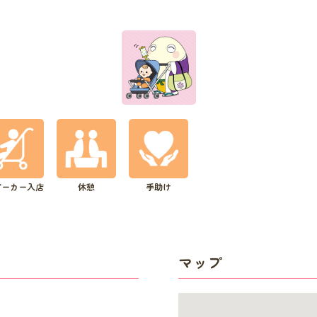
ビーカー入店
休憩
手助け
マップ