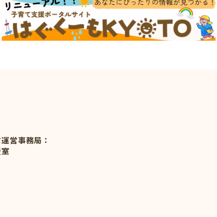
ぷ運営事務局：
援室