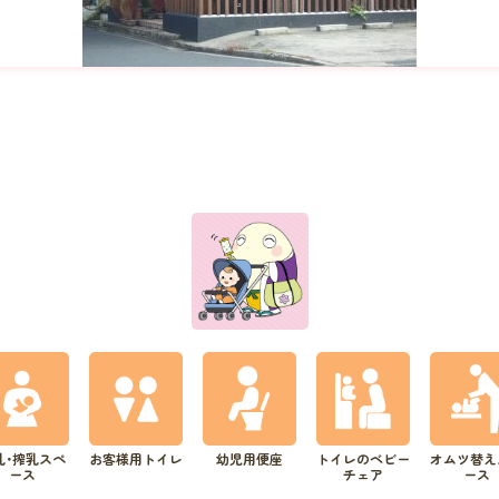
乳･搾乳スペ
お客様用トイレ
幼児用便座
トイレのベビー
オムツ替え
ース
チェア
ース