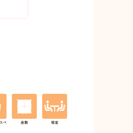
スペ
座敷
個室