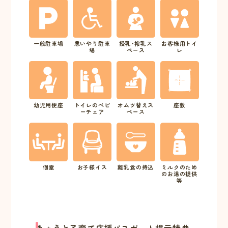
一般駐車場
思いやり駐車
授乳･搾乳ス
お客様用トイ
場
ペース
レ
幼児用便座
トイレのベビ
オムツ替えス
座敷
ーチェア
ペース
個室
お子様イス
離乳食の持込
ミルクのため
のお湯の提供
等