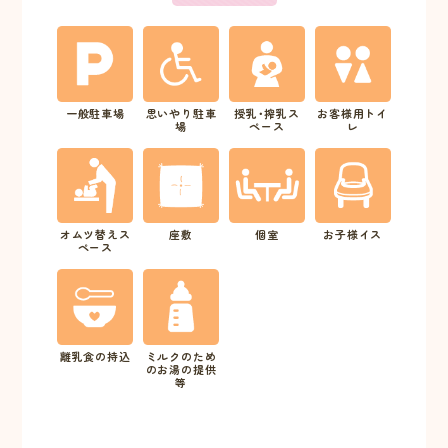
一般駐車場
思いやり駐車
授乳･搾乳ス
お客様用トイ
場
ペース
レ
オムツ替えス
座敷
個室
お子様イス
ペース
離乳食の持込
ミルクのため
のお湯の提供
等