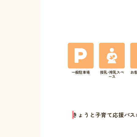
一般駐車場
授乳･搾乳スペ
お
ース
きょうと子育て応援パス