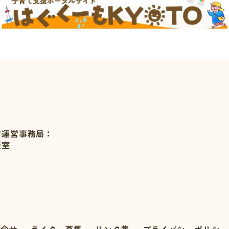
ぷ運営事務局：
援室