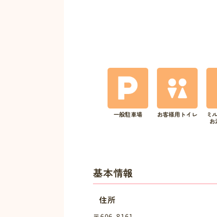
一般駐車場
お客様用トイレ
ミ
お
基本情報
住所
〒606-8161