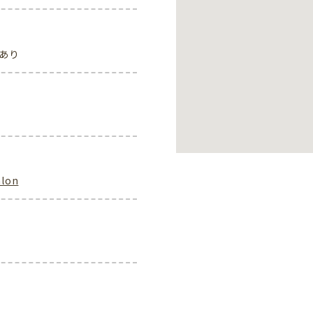
あり
alon