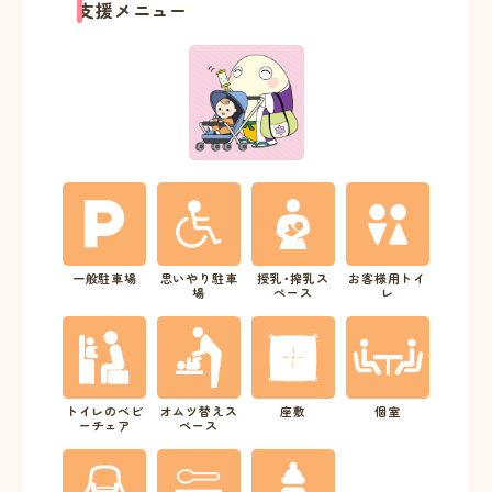
支援メニュー
一般駐車場
思いやり駐車
授乳･搾乳ス
お客様用トイ
場
ペース
レ
トイレのベビ
オムツ替えス
座敷
個室
ーチェア
ペース