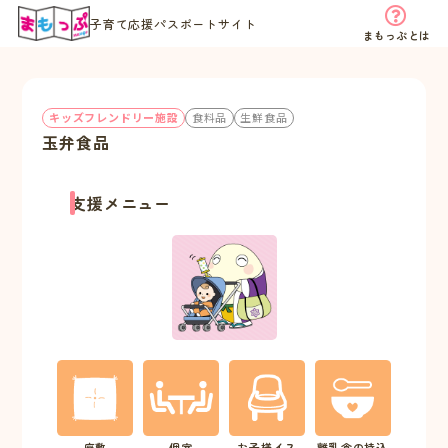
子育て応援パスポートサイト
まもっぷとは
キッズフレンドリー施設
食料品
生鮮食品
玉弁食品
支援メニュー
座敷
個室
お子様イス
離乳食の持込