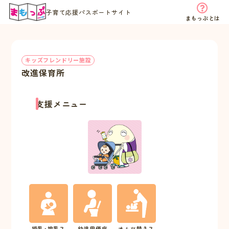
子育て応援パスポートサイト
まもっぷとは
キッズフレンドリー施設
改進保育所
支援メニュー
授乳･搾乳ス
幼児用便座
オムツ替えス